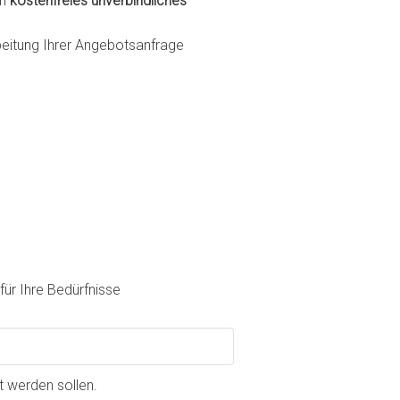
in
kostenfreies unverbindliches
rbeitung Ihrer Angebotsanfrage
ür Ihre Bedürfnisse
 werden sollen.