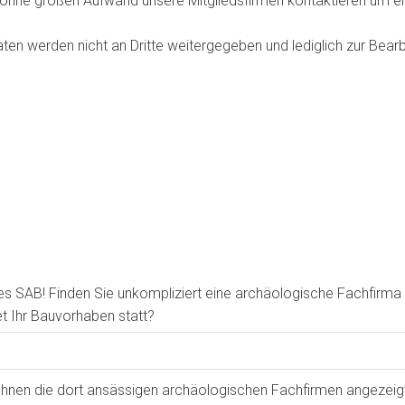
ohne großen Aufwand unsere Mitgliedsfirmen kontaktieren um e
aten werden nicht an Dritte weitergegeben und lediglich zur Bea
 SAB! Finden Sie unkompliziert eine archäologische Fachfirma f
et Ihr Bauvorhaben statt?
Ihnen die dort ansässigen archäologischen Fachfirmen angezeigt